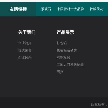
动、灵活组合内部完全装修，外接电，可内置空调、电、照明、桌椅
友情链接
景观石
中国管材十大品牌
软膜天花
排。集装箱活动房是一种比较新型的建筑体系，外形酷似集装箱，可
里也出现了集装箱活动房的影子。
关于我们
产品展示
企业简介
打包箱
资质荣誉
集装箱活动房
企业风采
彩钢板房
工地大门及防护棚
围挡
版权所有