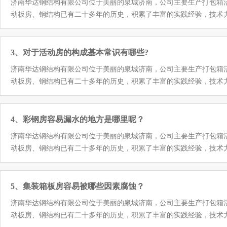
济南华达钢结构有限公司位于美丽的泉城济南，公司主要生产打包箱
到更高的标准，所以自然就能够有效的缓解地震带来的冲击。再加上
动板房、钢结构已有二十多年的历史，积累了丰富的实践经验，技术力量雄厚
大震动的拉力平衡点。这样就能够使得整个房屋整体保证平稳性，所
也会造成其渗水的状况产生。如何应对该类状况的产生呢？ 在工期
的关键点，坚信会有协助的。 在整体规划全过程中，人们还必须依
首先需要各种论证，使拖车的结构尽可能简短合理，防水效果也很突
3、对于活动房的构成基本常识有哪些?
备必须对施工队伍开展学习培训，以保证安全。 有关彩钢板房，渗
济南华达钢结构有限公司位于美丽的泉城济南，公司主要生产打包箱
题活动控制面板的渗水状况，以防止相近恶性事件产生。
动板房、钢结构已有二十多年的历史，积累了丰富的实践经验，技术力量雄厚
护体系由屋面、外墙、门、窗等组成，活动房屋面、外墙围护成内部
密性。活动房门是连接内外的通道，活动房窗户可以透光、通气和开
置情况也不尽相同，活动房设备体系通常包括给排水系统、供电系统
4、彩钢房容易漏水的地方是哪里呢？
探测、报警等。活动房供水系统为活动房的使用人群提供饮用水和生
济南华达钢结构有限公司位于美丽的泉城济南，公司主要生产打包箱
提供舒适的环境，活动房的给排水系统，根据需要还有防盗报警，灾
动板房、钢结构已有二十多年的历史，积累了丰富的实践经验，技术力量雄厚
节还是需要注意的，如果不注意就很容易出现漏雨漏水的现象，所以一般
泥泥浆或硅胶，造成裂缝漏水;铆钉用于屋面屋脊盖板的纵向连接，
水。2.屋面檐口部位漏水:屋面外板未安装泡沫塞，屋面外板未拉下;
5、集装箱板房容易被哪些因素腐蚀？
计过小，使得工厂坡长不匹配;沟底未封闭的;水会流入车间，因为屋
济南华达钢结构有限公司位于美丽的泉城济南，公司主要生产打包箱
风扇四周预留面积小，雨水流动不顺畅，容易积水;周边包装接缝不防水
动板房、钢结构已有二十多年的历史，积累了丰富的实践经验，技术力量雄厚
或硅胶;未能在煤气塔接驳处安装天台外侧板;煤气塔煤柱开口部分不