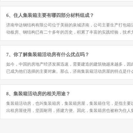
瓦房价格便宜不少，那么集装箱公寓容易被哪些因素腐蚀呢？今天我们
分。集光板的图案与屋顶板的图案不一致。集热器两侧的波峰比屋顶
的腐蚀。如铁成品在潮湿环境下的缓慢锈蚀。据统计，每年因为金属的腐
脱落;集光板与彩钢板之间的缝隙未密封。
腐蚀比如酸雨，酸雾，等外部条件，导致金属表面与周围介质发生化
6、住人集装箱主要有哪四部分材料组成？
是关于集装箱容易被哪些因素腐蚀的简单介绍，我们要避免这些因素
济南华达钢结构有限公司位于美丽的泉城济南，公司主要生产打包箱
动板房、钢结构已有二十多年的历史，积累了丰富的实践经验，技术力量雄厚
些年兴起了一股住人集装箱房屋的热潮，装修工期短，价格低廉等特
们的关注，那么这种广受关注的住人集装箱房屋有哪些材料组成呢
集装箱房屋优点是重量轻便于建造，并且外表非常的美观。这种住人
7、你了解集装箱活动房有什么优点吗？
理费也是相当的低廉。 2、玻璃钢制集装箱 用玻璃钢材料建成的
如今，中国的房地产经济发展迅速，需要建造的建筑物越来越多，因
成的住人集装箱房屋相对而言更容易打扫清洁，就连修理起来也是非
已成为他们选择的主要对象。那么，济南集装箱活动房屋的特点是什
的载荷。并且这种这用木头制成集装箱房屋还可进行回收再利用，有
属，钢板的厚度符合标准，整体结构坚固，对建筑工人来说安全系数
人们提供方便有效空间。 4、不锈钢集装箱： 用钢材料建制的优
箱移动房屋本身属于钢结构的外观，因此也可以有效地保证其耐用性
材料建成的集装箱房屋表面美观以及使用可能性多样化，比普通的钢
说，由于建筑的需要，即使是一个项目，也会经常移动。如果您此时
8、集装箱活动房的相关用途？
好的达到抗火灾的目的。 通过上述内容得知住人集装箱房屋的建筑
南最好的集装箱移动房屋不仅适合居住，而且更适合搬运。另外，由
中，它们各有各的特点，人们可以根据自身需求选择适合自己的材料
集装箱活动房，也叫集装箱房，集装箱房屋，集装箱住宅，是指主要
两个主要特点，希望对大家有所帮助欢迎致电咨询：18615180939，1317
出租房屋使用，坚固耐用，搭建方便。因此，集装箱房也被称为住人
的压力。焊接箱式，全新焊接式活动房就是近几年流行的住人集装箱
运输、安装、移动方便，而且成本较低，寿命在十几年以上，投资回
一个集装箱模块化成标准的零部件，到需要使用的时候再现场组装，